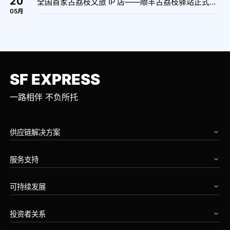
20
全国首家古荔枝文旅 IP 店——顺丰古荔枝驿站正式亮相！
05
月
SF EXPRESS
一路相伴 不负所托
供应链解决方案
汽车
服务支持
高科技
工业设备
我要寄件
消费品
可持续发展
运单查询
零售食品
运费时效查询
首页
零售餐饮
服务范围查询
投资者关系
企业治理
生命科学与医药
服务网点查询
零碳未来
金融保险