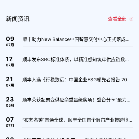
新闻资讯
查看全部
09
顺丰助力New Balance中国智慧交付中心正式落成，打造鞋服数智化供应链新标杆
07
月
17
顺丰发布SRC标准体系，以精准感知筑牢供应链数智化底座
07
月
21
顺丰入选《行稳致远：中国企业ESG领先者报告 2026》并荣获“ESG领先者”徽章
07
月
23
顺丰荣获超聚变供应商重量级奖项！登台分享“聚力物流协同，共建高效交付”
05
月
07
“布艺名镇”直通全球，顺丰全国首个窗帘产业带跨境网点落地嘉兴许村
07
月