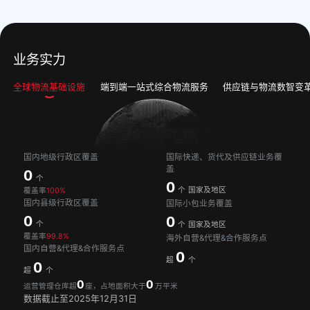
业务实力
全球物流基础设施
端到端一站式综合物流服务
供应链与物流数智变
国内地级行政区覆盖
国际快递、货代及供应链业务覆
盖
0
个
0
个
国家及地区
覆盖率
100%
国内县级行政区覆盖
国际小包业务覆盖
0
0
个
个
国家及地区
覆盖率
99.8%
海外自营&代理&合作服务点
国内自营&代理&合作服务点
0
超
个
0
超
个
0
0
运营管理仓库超
座，
占地面积
大于
万平米
数据截止至2025年12月31日