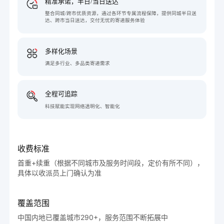
精准承诺，半日/当日送达
整合同城/跨市优质资源，通过各环节专属流程保障，提供同城半日送
达、跨市当日送达，交付无忧的寄递服务体验
多样化场景
满足多行业、多品类寄递需求
全程可追踪
科技赋能实现网络透明化、智能化
收费标准
首重+续重（根据不同城市及服务时间段，定价有所不同），
具体以收派员上门确认为准
覆盖范围
中国内地已覆盖城市290+，服务范围不断拓展中