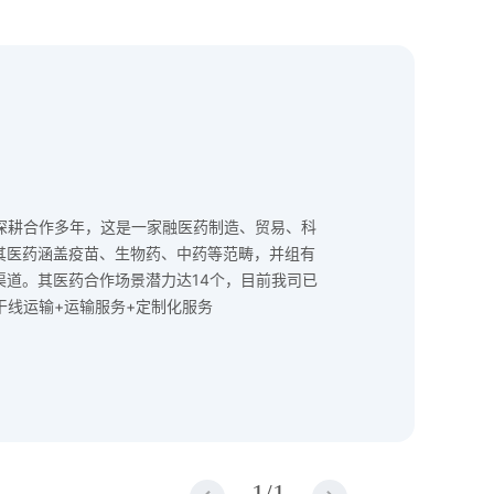
户深耕合作多年，这是一家融医药制造、贸易、科
其医药涵盖疫苗、生物药、中药等范畴，并组有
渠道。其医药合作场景潜力达14个，目前我司已
干线运输+运输服务+定制化服务