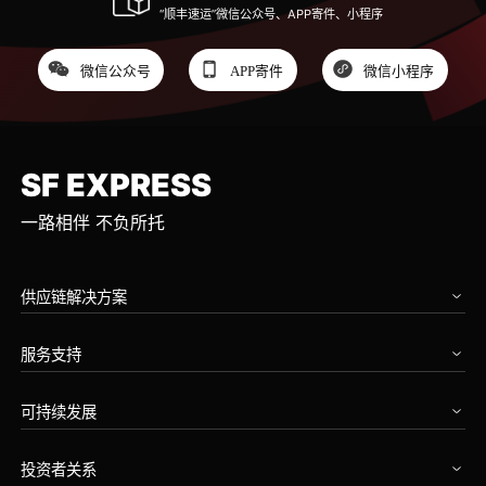
“顺丰速运”微信公众号、APP寄件、小程序
微信公众号
APP寄件
微信小程序
SF EXPRESS
一路相伴 不负所托
供应链解决方案
汽车
服务支持
高科技
工业设备
我要寄件
消费品
可持续发展
运单查询
零售食品
运费时效查询
首页
零售餐饮
服务范围查询
投资者关系
企业治理
生命科学与医药