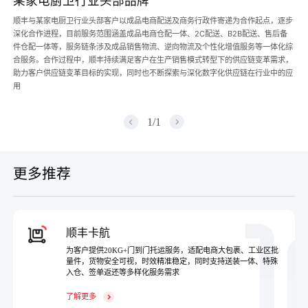
某家电厨卫行业头部品牌
顺丰与某家电厨卫行业头部客户以成品电商配送及商务行政件寄递为合作起点，逐步
深化合作进程，目前服务范围涵盖成品电商仓配一体、2C配送、B2B配送、售后备
件仓配一体等，服务链条涉及成品销售物流、逆向物流及个性化增值服务等一体化综
合服务。合作过程中，顺丰持续满足客户在生产销售模式转型下的供应链变革需求，
助力客户供应链变革目标的实现，同时也不断探索与深化数字化供应链在行业中的应
用
1
/
1
更多推荐
顺丰卡航
为客户提供20KG+门到门托运服务，适配电商大包裹、工业区批
量件，货物安全可视，时效精准稳定，同时支持送装一体、特殊
入仓、签单返还等多样化服务需求
了解更多