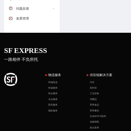
个人信息
问题反馈
地址簿
我有建议
发票管理
优惠券
快递投诉
SF EXPRESS
一路相伴 不负所托
物流服务
供应链解决方案
同城急送
汽车
快递服务
高科技
快运服务
工业设备
冷运服务
消费品
医药服务
零售食品
国际服务
零售餐饮
生命科学与医药
金融保险
政企政务