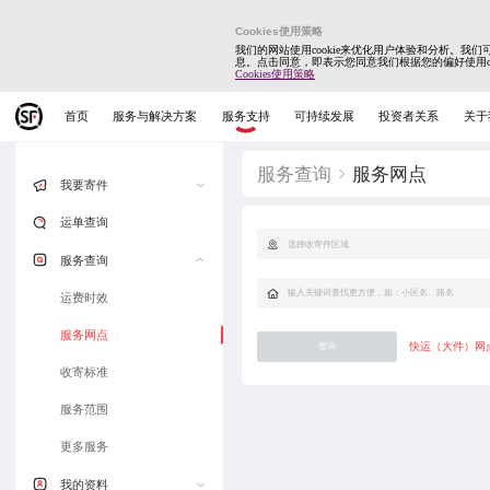
Cookies使用策略
我们的网站使用cookie来优化用户体验和分析。我
息。点击同意，即表示您同意我们根据您的偏好使用coo
Cookies使用策略
首页
服务与解决方案
服务支持
可持续发展
投资者关系
关于
服务查询
服务网点
我要寄件
寄快递
运单查询
批量寄
服务查询
寄大件(20kg+)
运费时效
二维码寄件
服务网点
快运（大件）网
查询
同城急送
收寄标准
寄港澳台
服务范围
寄国际
更多服务
我的资料